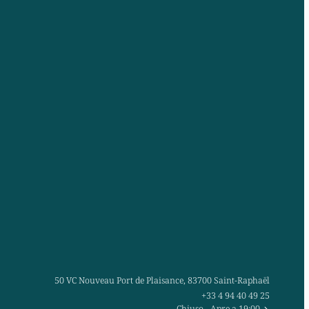
50 VC Nouveau Port de Plaisance, 83700 Saint-Raphaël
+33 4 94 40 49 25
Chiuso
- Apre a 19:00